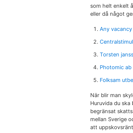
som helt enkelt 
eller då något ge
Any vacancy 
Centralstimu
Torsten janss
Photomic ab
Folksam utbet
När blir man skyl
Huruvida du ska b
begränsat skattsk
mellan Sverige oc
att uppskovsränt