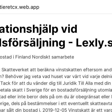
ktieretcx.web.app
ationshjälp vid
sförsäljning - Lexly.
ostad i Finland Nordiskt samarbete
katteverket att beräkna vinstskatten eftersom ande
n? Behöver jag veta vad huset var värt vid varje del
ck för att du vänder dig till Juridik Till Alla med din 
betala skatt i Sverige för en bostadsförsäljning utom
tad eller inte beror dels på om du är obegränsat eller
erige, dels på bestämmelser i ett eventuellt skatteavt
ar sålt din bostad i. 2019-12-05 Vinstskatt är ett va