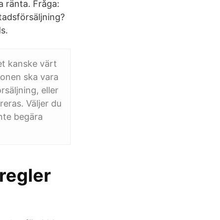
a ränta. Fråga:
tadsförsäljning?
s.
et kanske värt
ionen ska vara
säljning, eller
eras. Väljer du
inte begära
regler