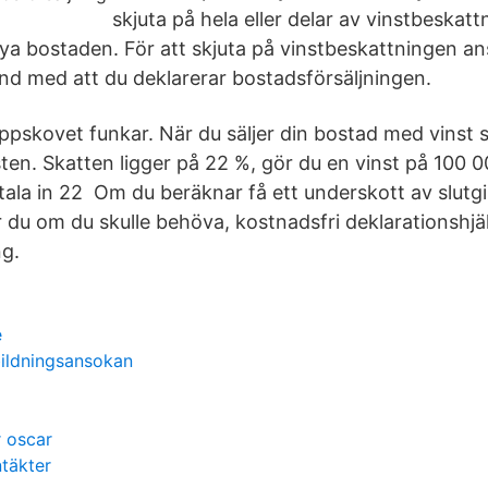
skjuta på hela eller delar av vinstbeskattn
nya bostaden. För att skjuta på vinstbeskattningen a
d med att du deklarerar bostadsförsäljningen.
uppskovet funkar. När du säljer din bostad med vinst 
sten. Skatten ligger på 22 %, gör du en vinst på 100 
betala in 22 Om du beräknar få ett underskott av slutgi
r du om du skulle behöva, kostnadsfri deklarationshjä
ng.
e
bildningsansokan
r oscar
ntäkter