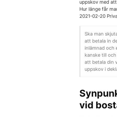
uppskov med att b
Hur länge får man
2021-02-20 Priva
Ska man skjuta
att betala in 
inlämnad och e
kanske till oc
att betala din
uppskov i dekla
Synpunk
vid bost