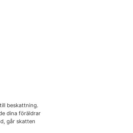
ill beskattning.
ade dina föräldrar
ad, går skatten