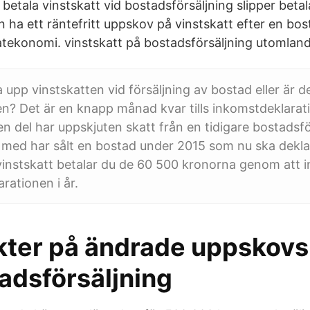
etala vinstskatt vid bostadsförsäljning slipper betal
 ha ett räntefritt uppskov på vinstskatt efter en bos
tekonomi. vinstskatt på bostadsförsäljning utomland
 upp vinstskatten vid försäljning av bostad eller är d
den? Det är en knapp månad kvar tills inkomstdeklarat
n del har uppskjuten skatt från en tidigare bostadsför
h med har sålt en bostad under 2015 som nu ska deklar
 vinstskatt betalar du de 60 500 kronorna genom att 
rationen i år.
ter på ändrade uppskovs
adsförsäljning