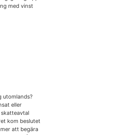
ing med vinst
ng utomlands?
sat eller
 skatteavtal
året kom beslutet
mmer att begära