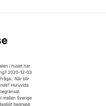
se
len i huset har
ning? 2020-12-03
fråga.. När blir
lands? Huruvida
 begränsat
al mellan Sverige
rdagligt begrepp