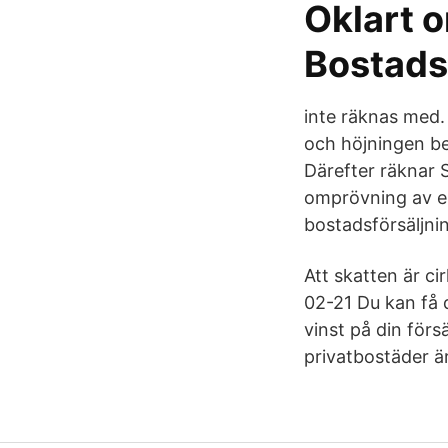
Oklart 
Bostads
inte räknas med.
och höjningen be
Därefter räknar 
omprövning av en 
bostadsförsäljnin
Att skatten är ci
02-21 Du kan få d
vinst på din förs
privatbostäder ä