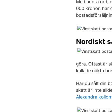
Med andra ord, o
000 kronor, har 
bostadsförsäljni
Nordiskt 
göra. Oftast är 
kallade oäkta bos
Har du sålt din b
skatt är inte alld
Alexandra kollon