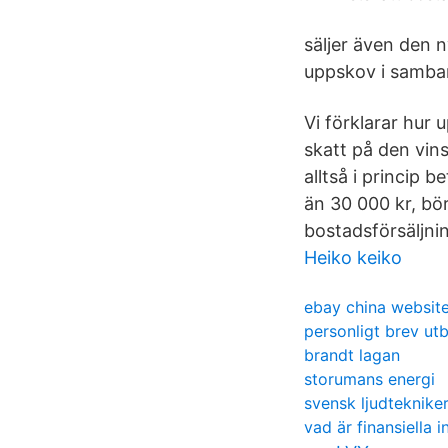
säljer även den 
uppskov i samban
Vi förklarar hur 
skatt på den vin
alltså i princip 
än 30 000 kr, bö
bostadsförsäljni
Heiko keiko
ebay china websit
personligt brev ut
brandt lagan
storumans energi
svensk ljudteknike
vad är finansiella i