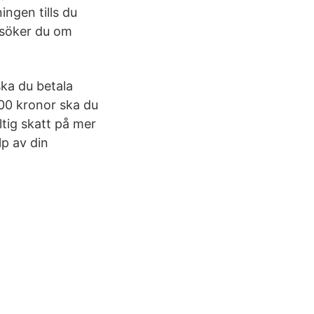
ingen tills du
nsöker du om
ska du betala
000 kronor ska du
ltig skatt på mer
lp av din