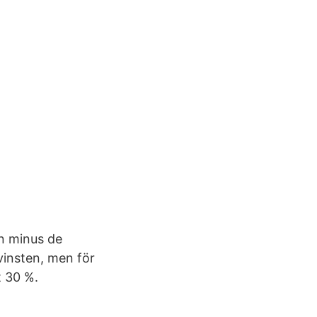
en minus de
vinsten, men för
t 30 %.