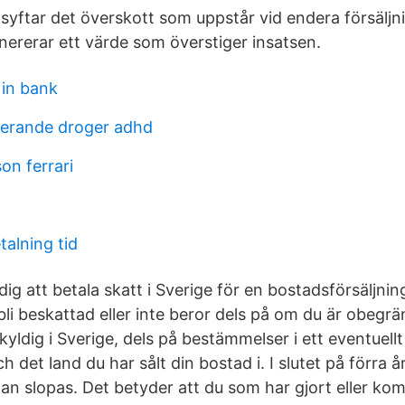
åsyftar det överskott som uppstår vid endera försäljn
nererar ett värde som överstiger insatsen.
in bank
lerande droger adhd
on ferrari
alning tid
dig att betala skatt i Sverige för en bostadsförsäljni
li beskattad eller inte beror dels på om du är obegrän
yldig i Sverige, dels på bestämmelser i ett eventuellt
h det land du har sålt din bostad i. I slutet på förra 
an slopas. Det betyder att du som har gjort eller ko