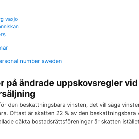
rg vaxjo
änniskan
ers
mar
ersonal number sweden
r på ändrade uppskovsregler vid
säljning
för den beskattningsbara vinsten, det vill säga vinst
ra. Oftast är skatten 22 % av den beskattningsbara 
allade oäkta bostadsrättsföreningar är skatten iställe