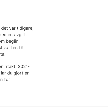
det var tidigare,
med en avgift.
som begär
stskatten för
ta.
onintäkt. 2021-
Har du gjort en
en för