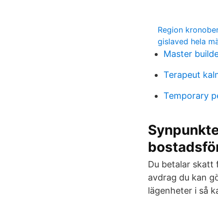
Region kronobe
gislaved hela m
Master build
Terapeut kal
Temporary p
Synpunkte
bostadsför
Du betalar skatt 
avdrag du kan gö
lägenheter i så k