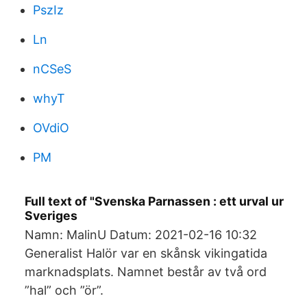
PszIz
Ln
nCSeS
whyT
OVdiO
PM
Full text of "Svenska Parnassen : ett urval ur
Sveriges
Namn: MalinU Datum: 2021-02-16 10:32
Generalist Halör var en skånsk vikingatida
marknadsplats. Namnet består av två ord
”hal” och ”ör”.